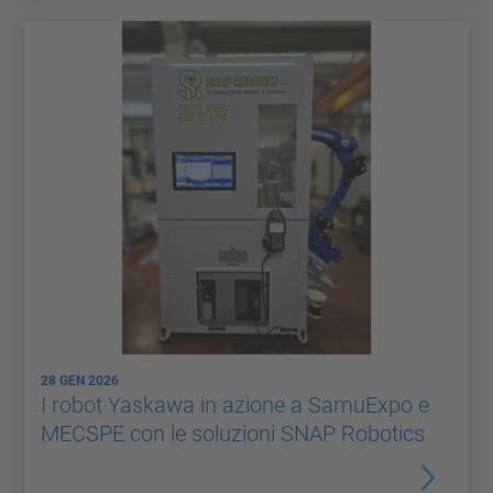
28 GEN 2026
I robot Yaskawa in azione a SamuExpo e
MECSPE con le soluzioni SNAP Robotics