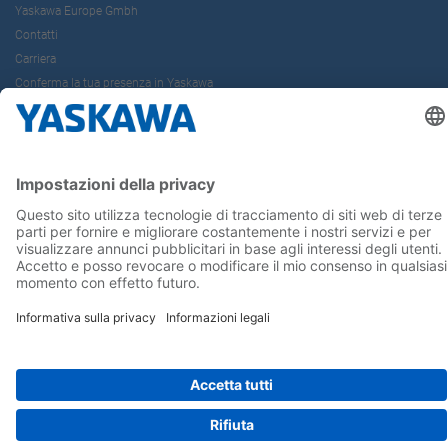
Yaskawa Europe Gmbh
Contatti
Carriera
Conferma la tua presenza in Yaskawa
Seguici su...
Home
Termini e Condizioni
Imprint
Privacy
Cookie Choices
Whistleblowing
Informativa per clienti
Yaskawa Italia S.r.l. P.I. e C.F. 02235150360 - SDI A4707H7