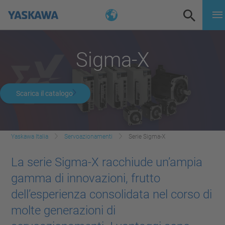
Sigma-X
Scarica il catalogo
Yaskawa Italia
Servoazionamenti
Serie Sigma-X
La serie Sigma-X racchiude un’ampia
gamma di innovazioni, frutto
dell’esperienza consolidata nel corso di
molte generazioni di