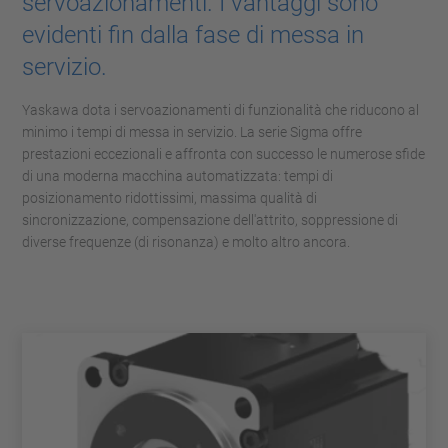
servoazionamenti. I vantaggi sono
evidenti fin dalla fase di messa in
servizio.
Yaskawa dota i servoazionamenti di funzionalità che riducono al
minimo i tempi di messa in servizio. La serie Sigma offre
prestazioni eccezionali e affronta con successo le numerose sfide
di una moderna macchina automatizzata: tempi di
posizionamento ridottissimi, massima qualità di
sincronizzazione, compensazione dell'attrito, soppressione di
diverse frequenze (di risonanza) e molto altro ancora.