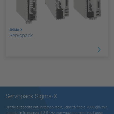
SIGMA-X
Servopack
Servopack Sigma-X
Grazie a raccolta dati in tempo reale, velocità fino a 7000 giri/min,
risposta in frequenza di 3,5 kHz e servoazionamenti multiasse