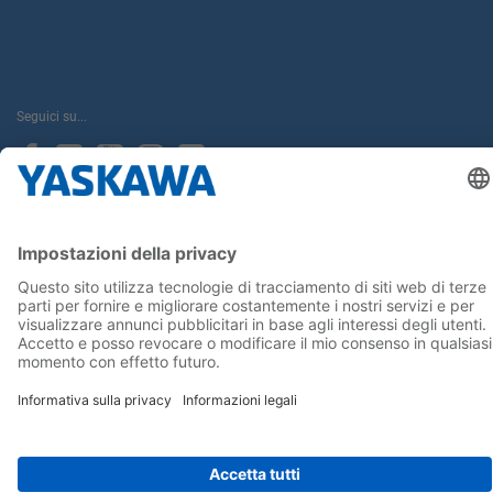
Seguici su...
Home
Termini e Condizioni
Imprint
Privacy
Cookie Choices
Whistleblowing
Informativa per clienti
Yaskawa Italia S.r.l. P.I. e C.F. 02235150360 - SDI A4707H7