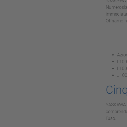
YASKAWA va
Numerosiss
immediatam
Offriamo n
Azio
L100
L1000
J1000
Cin
YASKAWA of
comprende 
l’uso.