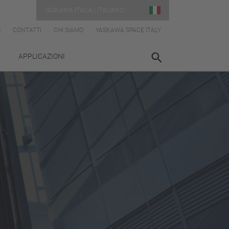
YASKAWA ITALIA | ITALIANO
S
CONTATTI
CHI SIAMO
YASKAWA SPACE ITALY
APPLICAZIONI