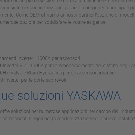
nta un’ampia base clienti e una solida esperienza nel settore d
imi sistemi sono in funzione grazie ai componenti principali p
ente. Come OEM offriamo ai nostri partner l’opzione di model
umerose opzioni per soddisfare le vostre esigenze.
namenti inverter L1000A per ascensori
0Inverter V e L1000A per l’ammodernamento dei sistemi degli a
H e valvole Blain Hydraulics per gli ascensori idraulici
 Inverter per le porte scorrevoli
que soluzioni YASKAWA
fre soluzioni per numerose applicazioni nel campo dell’indust
componenti singoli per la modernizzazione e le nuove installazi