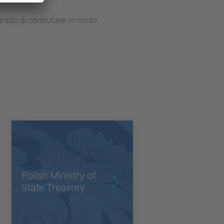
grado di controllare in modo
Polish Ministry of
State Treasury