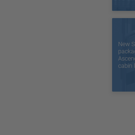
New S
packa
Ascend
cabin l