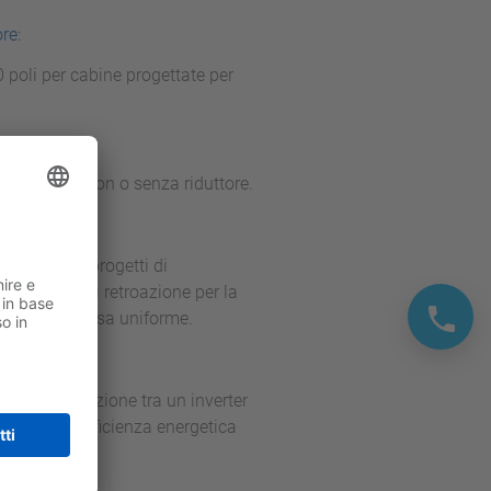
re:
 poli per cabine progettate per
 a induzione con o senza riduttore.
eale per i progetti di
 segnale di retroazione per la
munque una corsa uniforme.
. La combinazione tra un inverter
rma ed un’efficienza energetica