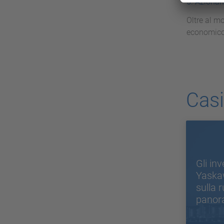
5. Azionam
Oltre al m
economico e
Casi
Gli inv
Yaska
sulla 
panor