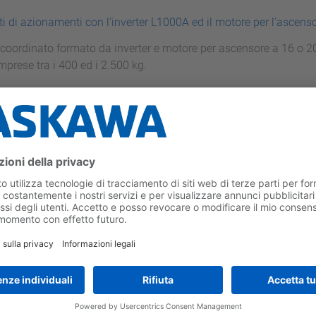
ti di azionamenti con l’inverter L1000A ed il motore per l’ascenso
coordinato formato da inverter e motore per ascensore a 16 o 20
mprese tra i 400 ed i 2.500 kg.
inverter azionamento universale
ideale per un controllo preciso ed efficiente per motori sincroni o
modernizzazione con L1000V
stazioni e funzioni rendono il L1000V la scelta economicamente id
zione degli ascensori con vano macchine che non dispongono di
Inoltre, riduce i costi di esercizio dell’ascensore garantendo co
to per le applicazioni idrauliche con L1000H
innovativa per ascensori idraulici con caratteristiche complesse
una valvola EV4 di Blain Hydraulics garantisce una corsa unifo
e.