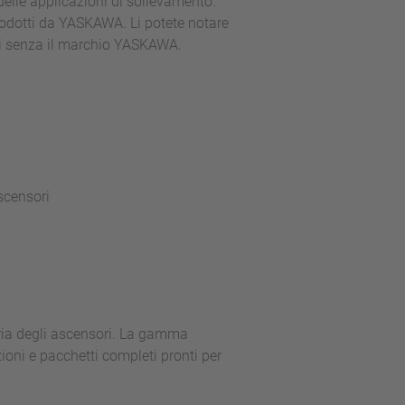
elle applicazioni di sollevamento.
rodotti da YASKAWA. Li potete notare
li senza il marchio YASKAWA.
scensori
ria degli ascensori. La gamma
oni e pacchetti completi pronti per