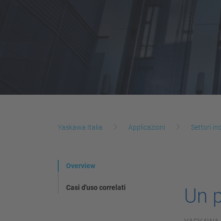
Yaskawa Italia
Applicazioni
Settori ind
Overview
Casi d'uso correlati
Un p