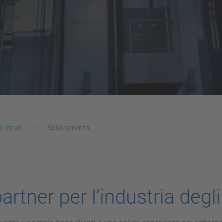
ustriali
Sollevamento
artner per l’industria degl