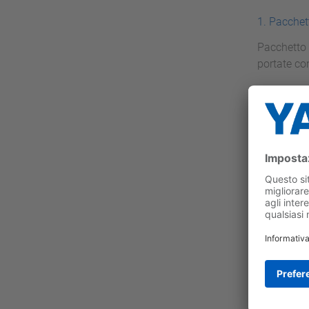
1. Pacchet
Pacchetto 
portate co
2. L1000A 
L’inverter 
3. Kit di 
Le sue pre
modernizza
velocità. 
4. Pacchet
Soluzione 
L1000H ed 
eccezional