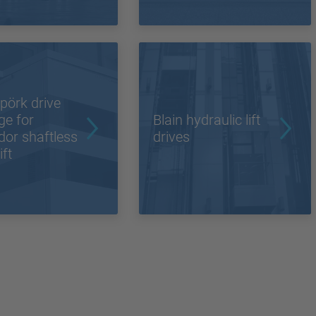
pörk drive
ge for
Blain hydraulic lift
or shaftless
drives
ift