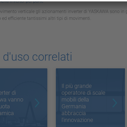
enti inverter per porte
ovimento verticale gli azionamenti inverter di YASKAWA sono in 
d efficiente tantissimi altri tipi di movimenti.
 d'uso correlati
Il più grande
erter di
operatore di scale
wa vanno
mobili della
ruota
Germania
amica
abbraccia
l'innovazione