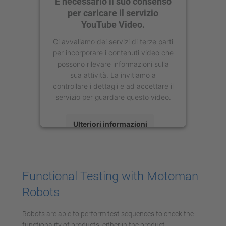
È necessario il suo consenso
per caricare il servizio
YouTube Video.
Ci avvaliamo dei servizi di terze parti
per incorporare i contenuti video che
possono rilevare informazioni sulla
sua attività. La invitiamo a
controllare i dettagli e ad accettare il
servizio per guardare questo video.
Ulteriori informazioni
Accetta
powered by
Usercentrics Consent
Functional Testing with Motoman
Management Platform
Robots
Robots are able to perform test sequences to check the
functionality of products, either in the product