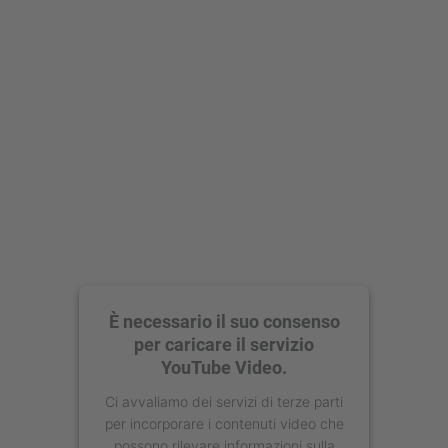
Accetta
powered by
Usercentrics Consent
Management Platform
È necessario il suo consenso
per caricare il servizio
YouTube Video.
Ci avvaliamo dei servizi di terze parti
per incorporare i contenuti video che
possono rilevare informazioni sulla