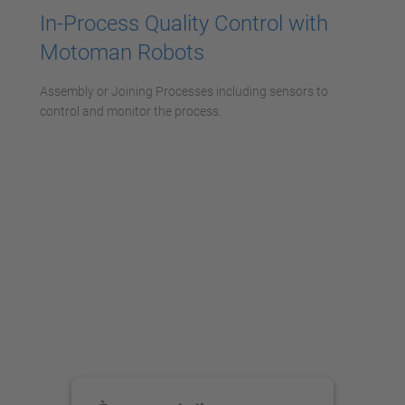
powered by
Usercentrics Consent
In-Process Quality Control with
Management Platform
Motoman Robots
Assembly or Joining Processes including sensors to
control and monitor the process.