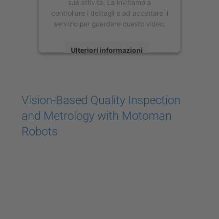
sua attività. La invitiamo a
controllare i dettagli e ad accettare il
servizio per guardare questo video.
Ulteriori informazioni
Accetta
powered by
Usercentrics Consent
Vision-Based Quality Inspection
Management Platform
and Metrology with Motoman
Robots