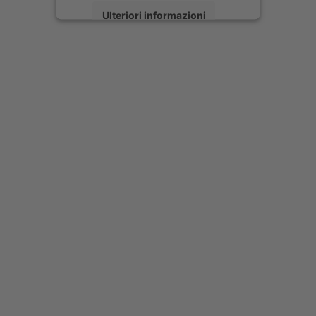
Ulteriori informazioni
Accetta
powered by
Usercentrics Consent
Management Platform