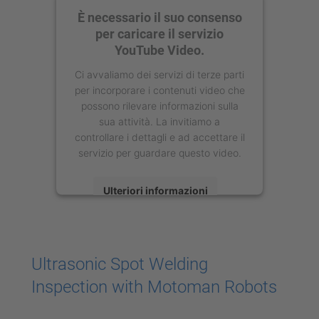
È necessario il suo consenso
per caricare il servizio
YouTube Video.
Ci avvaliamo dei servizi di terze parti
per incorporare i contenuti video che
possono rilevare informazioni sulla
sua attività. La invitiamo a
controllare i dettagli e ad accettare il
servizio per guardare questo video.
Ulteriori informazioni
Accetta
powered by
Usercentrics Consent
Ultrasonic Spot Welding
Management Platform
Inspection with Motoman Robots