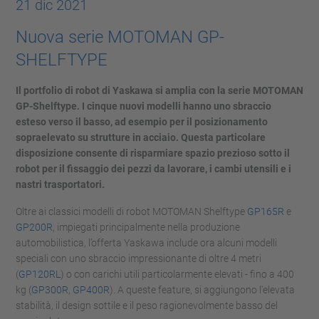
21 dic 2021
Nuova serie MOTOMAN GP-
SHELFTYPE
Il portfolio di robot di Yaskawa si amplia con la serie MOTOMAN
GP-Shelftype. I cinque nuovi modelli hanno uno sbraccio
esteso verso il basso, ad esempio per il posizionamento
sopraelevato su strutture in acciaio. Questa particolare
disposizione consente di risparmiare spazio prezioso sotto il
robot per il fissaggio dei pezzi da lavorare, i cambi utensili e i
nastri trasportatori.
Oltre ai classici modelli di robot MOTOMAN Shelftype
GP165R
e
GP200R
, impiegati principalmente nella produzione
automobilistica, l’offerta Yaskawa include ora alcuni modelli
speciali con uno sbraccio impressionante di oltre 4 metri
(
GP120RL
) o con carichi utili particolarmente elevati - fino a 400
kg (
GP300R
,
GP400R
). A queste feature, si aggiungono l'elevata
stabilità, il design sottile e il peso ragionevolmente basso del