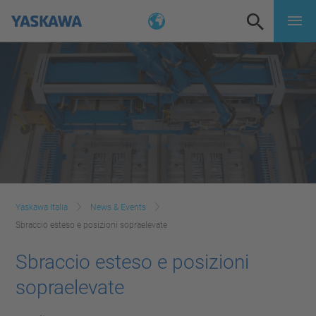
Yaskawa Italia
News & Events
Sbraccio esteso e posizioni sopraelevate
Sbraccio esteso e posizioni
sopraelevate