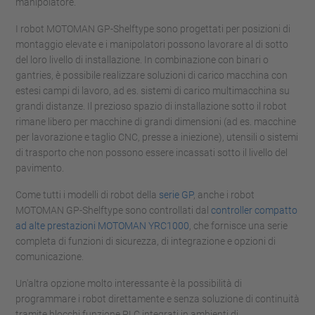
manipolatore.
I robot MOTOMAN GP-Shelftype sono progettati per posizioni di
montaggio elevate e i manipolatori possono lavorare al di sotto
del loro livello di installazione. In combinazione con binari o
gantries, è possibile realizzare soluzioni di carico macchina con
estesi campi di lavoro, ad es. sistemi di carico multimacchina su
grandi distanze. Il prezioso spazio di installazione sotto il robot
rimane libero per macchine di grandi dimensioni (ad es. macchine
per lavorazione e taglio CNC, presse a iniezione), utensili o sistemi
di trasporto che non possono essere incassati sotto il livello del
pavimento.
Come tutti i modelli di robot della
serie GP
, anche i robot
MOTOMAN GP-Shelftype sono controllati dal
controller compatto
ad alte prestazioni MOTOMAN YRC1000
, che fornisce una serie
completa di funzioni di sicurezza, di integrazione e opzioni di
comunicazione.
Un'altra opzione molto interessante è la possibilità di
programmare i robot direttamente e senza soluzione di continuità
tramite blocchi funzione PLC integrati in ambienti di