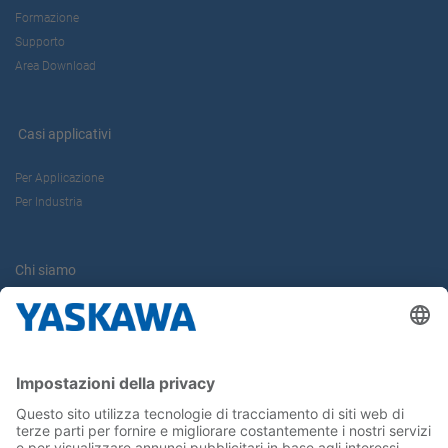
Formazione
Supporto
Area Download
Casi applicativi
Per Applicazione
Per Industria
Chi siamo
Yaskawa Europe Gmbh
Contatti
Carriera
Conferma la tua presenza in Yaskawa