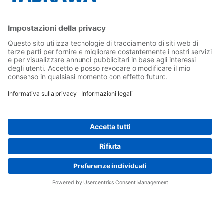
Contatti
Carriera
Conferma la tua presenza in Yaskawa
Seguici su...
Home
Termini e Condizioni
Imprint
Privacy
Cookie Choices
Whistleblowing
Informativa per clienti
Yaskawa Italia S.r.l. P.I. e C.F. 02235150360 - SDI A4707H7