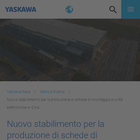
Yaskawa Italia
News & Events
Nuovo stabilimento per la produzione di schede di montaggio e unità
elettroniche in Cina
Nuovo stabilimento per la
produzione di schede di