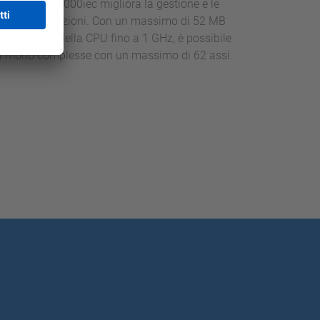
ontroller MP3000iec migliora la gestione e le
ma di applicazioni. Con un massimo di 52 MB
na velocità della CPU fino a 1 GHz, è possibile
ni molto complesse con un massimo di 62 assi.