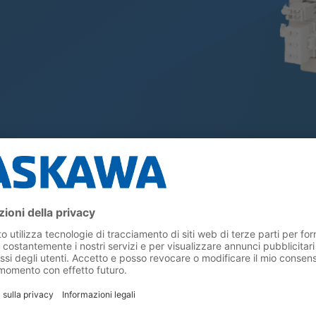
hine Controller
Serie MP3000i
Per una va
applicazioni