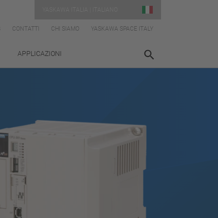
YASKAWA ITALIA | ITALIANO
S
CONTATTI
CHI SIAMO
YASKAWA SPACE ITALY
APPLICAZIONI