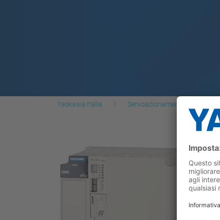
Yaskawa Italia
Servoazionamenti
Mac