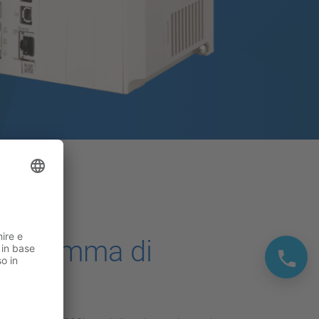
ec
sta gamma di