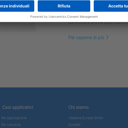
L'uso della serie di machine c
prestazioni in un'ampia gam
di memoria per dati utente e u
controllare anche applicazio
Per saperne di più
Casi applicativi
Chi siamo
Per Applicazione
Yaskawa Europe Gmbh
Per Industria
Contatti