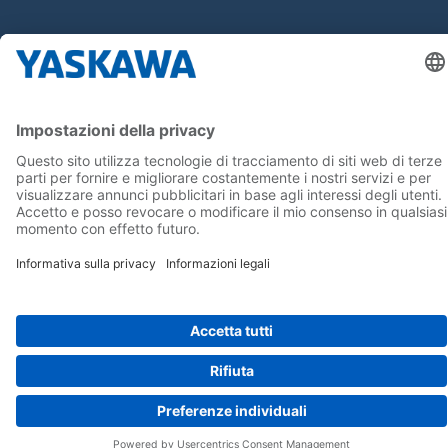
Seguici su...
Home
Termini e Condizioni
Imprint
Privacy
Cookie Choices
Whistleblowing
Informativa per clienti
Yaskawa Italia S.r.l. P.I. e C.F. 02235150360 - SDI A4707H7