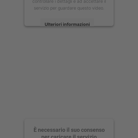
controllare i dettagli e ad accettare il
servizio per guardare questo video.
Ulteriori informazioni
Accetta
powered by
Usercentrics Consent
Management Platform
È necessario il suo consenso
per caricare il servizio