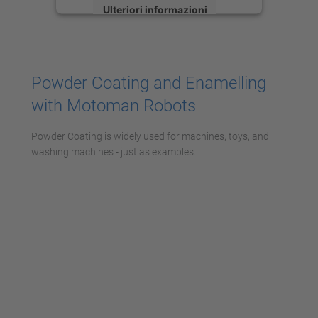
Ulteriori informazioni
Accetta
powered by
Usercentrics Consent
Powder Coating and Enamelling
Management Platform
with Motoman Robots
Powder Coating is widely used for machines, toys, and
washing machines - just as examples.