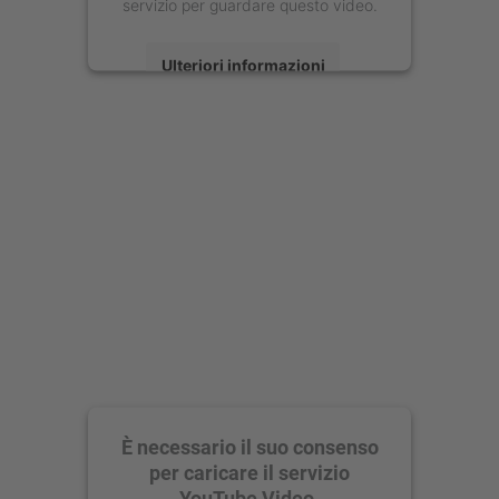
servizio per guardare questo video.
Ulteriori informazioni
Accetta
powered by
Usercentrics Consent
Management Platform
È necessario il suo consenso
per caricare il servizio
YouTube Video.