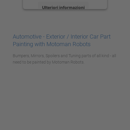
Ulteriori informazioni
Accetta
powered by
Usercentrics Consent
Automotive - Exterior / Interior Car Part
Management Platform
Painting with Motoman Robots
Bumpers, Mirrors, Spoilers and Tuning parts of all kind - all
need to be painted by Motoman Robots.