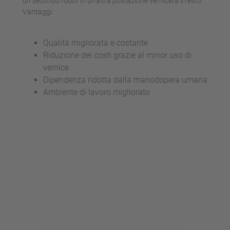
un secondo robot in un’altra postazione vernicerà il resto.
Vantaggi:
Qualità migliorata e costante
Riduzione dei costi grazie al minor uso di
vernice
Dipendenza ridotta dalla manodopera umana
Ambiente di lavoro migliorato