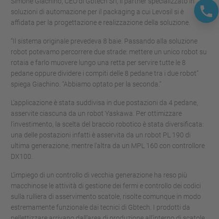
Simone Giachino, CEO di Gbtech Srl, il partner specializzato in
soluzioni di automazione per il packaging a cui Levosil si è
affidata per la progettazione e realizzazione della soluzione.
“Il sistema originale prevedeva 8 baie. Passando alla soluzione
robot potevamo percorrere due strade: mettere un unico robot su
rotaia e farlo muovere lungo una retta per servire tutte le 8
pedane oppure dividere i compiti delle 8 pedane tra i due robot”
spiega Giachino. “Abbiamo optato per la seconda.”
L’applicazione è stata suddivisa in due postazioni da 4 pedane,
asservite ciascuna da un robot Yaskawa. Per ottimizzare
l’investimento, la scelta del braccio robotico è stata diversificata:
una delle postazioni infatti è asservita da un robot PL 190 di
ultima generazione, mentre l'altra da un MPL 160 con controllore
DX100.
L’impiego di un controllo di vecchia generazione ha reso più
macchinose le attività di gestione dei fermi e controllo dei codici
sulla rulliera di asservimento scatole, risolte comunque in modo
estremamente funzionale dai tecnici di Gbtech. I prodotti da
pellettizzare arrivano dall’area di produzione all’interno di scatole