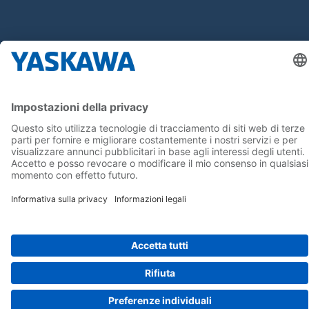
Seguici su...
Home
Termini e Condizioni
Imprint
Privacy
Cookie Choices
Whistleblowing
Informativa per clienti
Yaskawa Italia S.r.l. P.I. e C.F. 02235150360 - SDI A4707H7