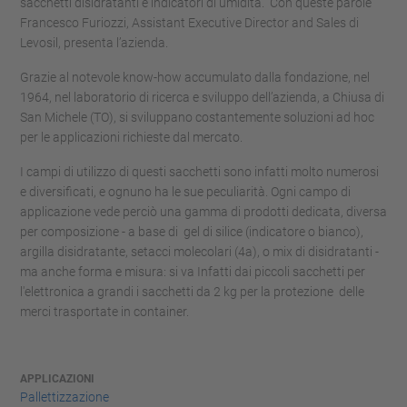
sacchetti disidratanti e indicatori di umidità.” Con queste parole
Francesco Furiozzi, Assistant Executive Director and Sales di
Levosil, presenta l’azienda.
Grazie al notevole know-how accumulato dalla fondazione, nel
1964, nel laboratorio di ricerca e sviluppo dell’azienda, a Chiusa di
San Michele (TO), si sviluppano costantemente soluzioni ad hoc
per le applicazioni richieste dal mercato.
I campi di utilizzo di questi sacchetti sono infatti molto numerosi
e diversificati, e ognuno ha le sue peculiarità. Ogni campo di
applicazione vede perciò una gamma di prodotti dedicata, diversa
per composizione - a base di gel di silice (indicatore o bianco),
argilla disidratante, setacci molecolari (4a), o mix di disidratanti -
ma anche forma e misura: si va Infatti dai piccoli sacchetti per
l'elettronica a grandi i sacchetti da 2 kg per la protezione delle
merci trasportate in container.
APPLICAZIONI
Pallettizzazione