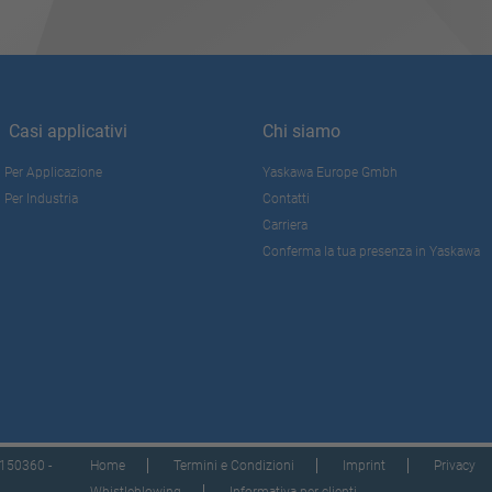
Casi applicativi
Chi siamo
Per Applicazione
Yaskawa Europe Gmbh
Per Industria
Contatti
Carriera
Conferma la tua presenza in Yaskawa
35150360 -
Home
Termini e Condizioni
Imprint
Privacy