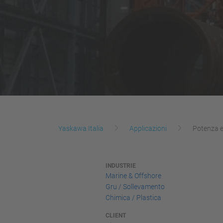
Yaskawa Italia
Applicazioni
Potenza e
INDUSTRIE
Marine & Offshore
Gru / Sollevamento
Chimica / Plastica
CLIENT