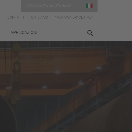
YASKAWA ITALIA | ITALIANO
S
CONTATTI
CHI SIAMO
YASKAWA SPACE ITALY
APPLICAZIONI