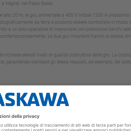
a Veghel, nei Paesi Bassi.
 alto 20 m, le gru, alimentate a 400 V trifase 1200 A (massimo 
adiograficamente da terra e possono essere controllate in mod
endo a un solo operatore di manovrare con precisione carichi est
u contemporaneamente. Le due gru rimanenti hanno la stessa stru
te richiede elevati livelli di qualità costruttiva delle gru. La cost
, garantendo standard gli stessi requisiti, ad esempio, dei sotto
ati
i enormi carichi durante il sollevamento e il trasporto, sono richie
stione del processo di sollevamento. BKRS Crane Systems si affida
cazioni che richiedono il controllo di carichi pesanti.
l convertitore Matrix U1000, caratterizzato dal design compatto e