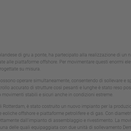
landese di gru a ponte, ha partecipato alla realizzazione di un 
ate alle piattaforme offshore. Per movimentare questi enormi el
progettate su misura.
 possono operare simultaneamente, consentendo di sollevare e sp
trollo accurato di strutture così pesanti e lunghe è stato reso pos
ovimenti stabili e sicuri anche in condizioni estreme.
di Rotterdam, è stato costruito un nuovo impianto per la produz
 eoliche offshore e piattaforme petrolifere e di gas. Con diametr
irettamente dall'impianto di assemblaggio e rivestimento. La mov
nuna delle quali equipaggiata con due unità di sollevamento De