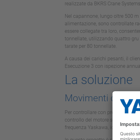
realizzate da BKRS Crane Systems 
Nel capannone, lungo oltre 500 m e
alimentazione, sono controllate r
essere collegate tra loro, consent
tonnellate, utilizzando quattro gr
tarate per 80 tonnellate.
A causa dei carichi pesanti, il clien
Esecuzione 3 con ispezione annuale
La soluzione
Movimenti controll
Per controllare con precisione quest
controllo del motore sia per la ge
frequenza Yaskawa, ideali per appli
In questo progetto è stato scelto i