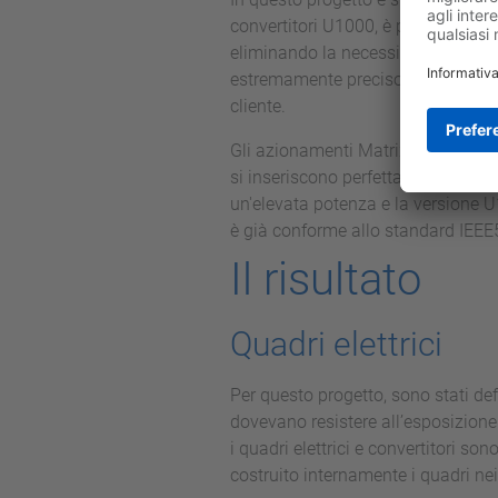
convertitori U1000, è possibile una
eliminando la necessità di resisten
estremamente preciso del carico: d
cliente.
Gli azionamenti Matrix rappresent
si inseriscono perfettamente nel c
un'elevata potenza e la versione U1
è già conforme allo standard IEEE51
Il risultato
Quadri elettrici
Per questo progetto, sono stati defi
dovevano resistere all’esposizione a
i quadri elettrici e convertitori s
costruito internamente i quadri nei