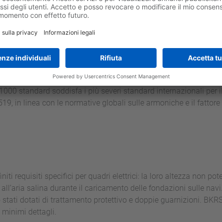
 conversione diretta CA-CA ad alta efficienza della potenza frenan
ze di frenatura tradizionali. Lo speciale software installato nel 
urante il movimento e la frenata, le fondazioni XXL non oscillan
ano l'ultima generazione di azionamenti rigenerativi nell'amp
oncetto di gru "green" limitando le emissioni di CO
. Oltre alla 
2
000 standard soddisfa i più severi standard internazionali per il 
9, in linea con le normative globali sulle armoniche e il fattore
niti requisiti specifici per quadri elettrici: la loro altezza non p
ll’aria salina durante il caricamento delle fondazioni sulle navi. 
ono stati dotati di trattamento protettivo e doppie guarnizioni. B
 minimi dettagli.