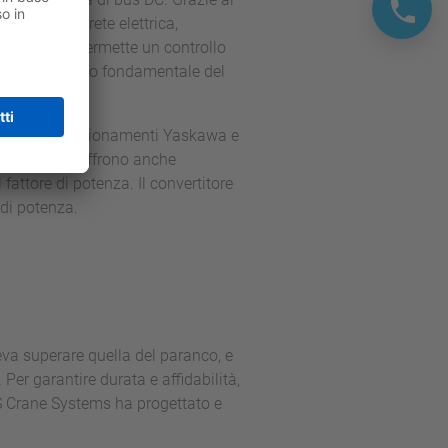
te verso la rete elettrica,
convertitore permette un controllo
o, un requisito fondamentale del
ia gamma di azionamenti Yaskawa e
compattezza, offrono anche
fattore di potenza. Il convertitore
 di potenza.
oteva superare quella del paranco, e
Per garantire durata e affidabilità,
KRS Crane Systems ha progettato e