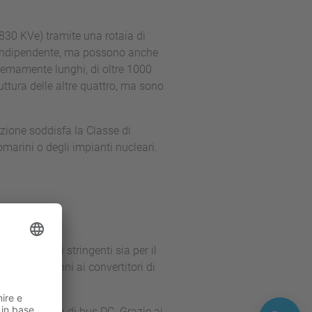
830 KVe) tramite una rotaia di
o indipendente, ma possono anche
remamente lunghi, di oltre 1000
ttura delle altre quattro, ma sono
ruzione soddisfa la Classe di
marini o degli impianti nucleari.
sti requisiti stringenti sia per il
 da molti anni ai convertitori di
 dall'assenza di bus DC. Grazie ai