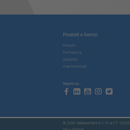
Prodotti e Servizi
Prodotti
Formazione
Supporto
Area Download
Seguici su...
© 2026 Yaskawa Italia S.r.l. P.I. e C.F. 022