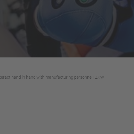
teract hand in hand with manufacturing personnel | ZKW