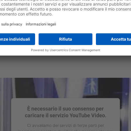
È necessario il suo consenso per
caricare il servizio YouTube Video.
Ci avvaliamo dei servizi di terze parti per