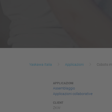
Yaskawa Italia
Applicazioni
Cobots in
APPLICAZIONI
Assemblaggio
Applicazioni collaborative
CLIENT
ZKW