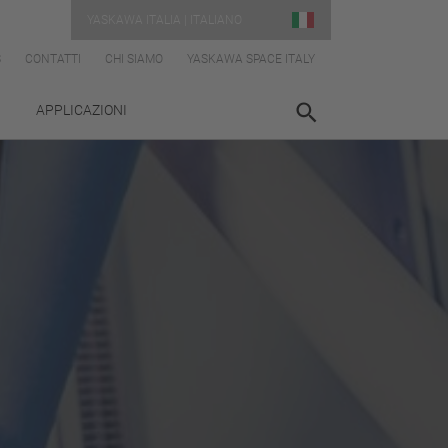
YASKAWA ITALIA | ITALIANO
S
CONTATTI
CHI SIAMO
YASKAWA SPACE ITALY
APPLICAZIONI